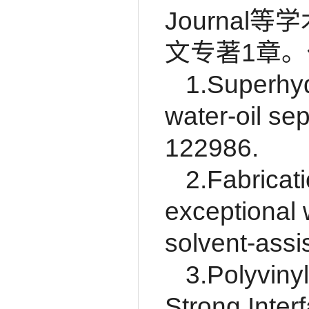
Journa
文专著1章
1.Superhy
water-oil sep
122986.
2.Fabricat
exceptional 
solvent-assi
3.Polyviny
Strong Inter