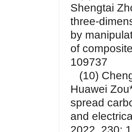
Shengtai Zho
three-dimens
by manipulati
of composit
109737
(10) Cheng
Huawei Zou*
spread carbo
and electric
2022, 230: 