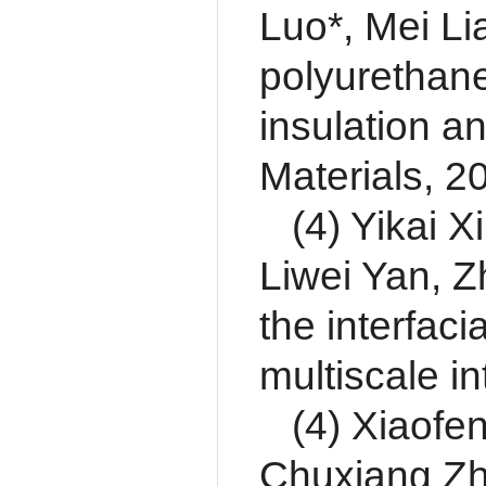
Luo*, Mei Li
polyurethane
insulation a
Materials, 2
(4) Yikai 
Liwei Yan, 
the interfac
multiscale i
(4) Xiaofe
Chuxiang Zh