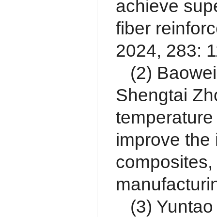
achieve supe
fiber reinfo
2024, 283: 
(2) Baowei
Shengtai Zho
temperature 
improve the i
composites,
manufacturi
(3) Yuntao