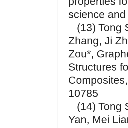
properties f
science and
(13) Tong
Zhang, Ji Z
Zou*, Graph
Structures f
Composites, 
10785
(14) Tong 
Yan, Mei Lia