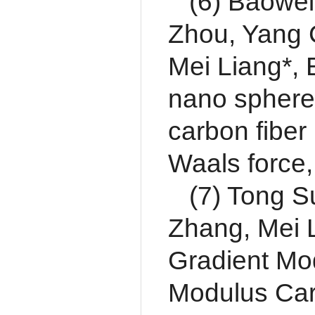
(6) Baowei
Zhou, Yang 
Mei Liang*, 
nano sphere 
carbon fiber
Waals force,
(7) Tong 
Zhang, Mei L
Gradient Mo
Modulus Carb