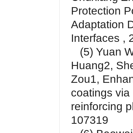
Protection P
Adaptation D
Interfaces ,
(5) Yuan 
Huang2, She
Zou1, Enhan
coatings via
reinforcing 
107319