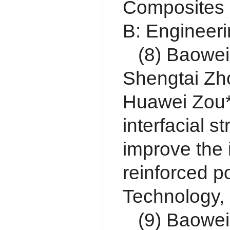
Composites b
B: Engineer
(8) Baowei
Shengtai Zh
Huawei Zou*,
interfacial 
improve the 
reinforced 
Technology,
(9) Baowei