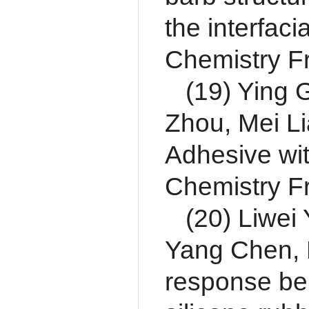
the interfaci
Chemistry Fr
(19) Ying 
Zhou, Mei Li
Adhesive wit
Chemistry Fr
(20) Liwei
Yang Chen, 
response beh