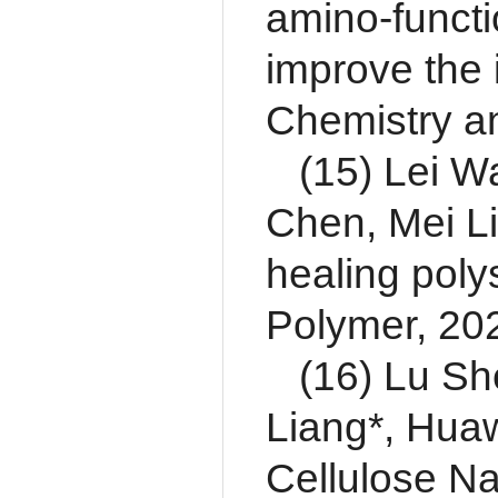
amino-functi
improve the 
Chemistry a
(15) Lei 
Chen, Mei L
healing poly
Polymer, 20
(16) Lu S
Liang*, Huaw
Cellulose N