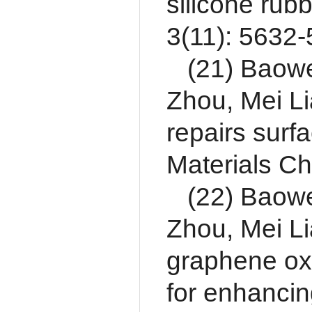
silicone rub
3(11): 5632
(21) Baowe
Zhou, Mei Li
repairs surf
Materials C
(22) Baowe
Zhou, Mei Li
graphene oxi
for enhancin