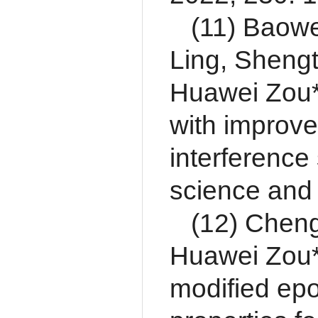
(11) Baow
Ling, Sheng
Huawei Zou*
with improve
interference
science and
(12) Cheng
Huawei Zou*,
modified epo