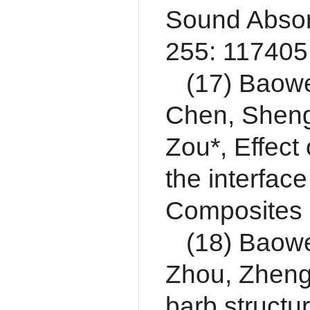
Sound Absor
255: 117405
(17) Baow
Chen, Sheng
Zou*, Effect
the interfac
Composites 
(18) Baowe
Zhou, Zheng
barb structu