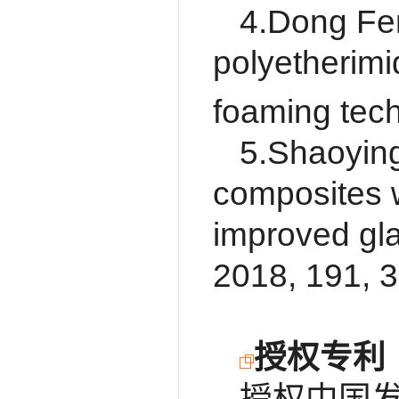
4.Dong Fen
polyetherimi
foaming tec
5.Shaoying
composites w
improved gla
2018, 191, 
授权专利
授权中国发