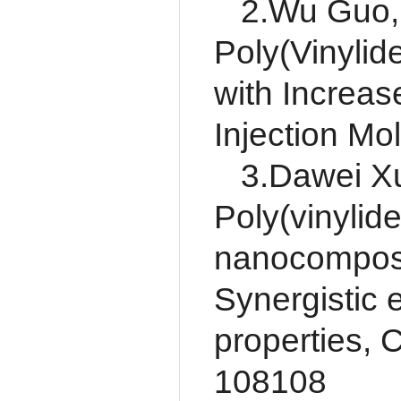
2.Wu Guo, 
Poly(Vinyli
with Increa
Injection Mo
3.Dawei Xu,
Poly(vinylid
nanocomposit
Synergistic 
properties,
108108