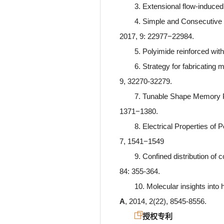
3. Extensional flow-induced
4. Simple and Consecutive 
2017, 9: 22977−22984.
5. Polyimide reinforced wit
6. Strategy for fabricating
9, 32270-32279.
7. Tunable Shape Memory P
1371−1380.
8. Electrical Properties of
7, 1541−1549
9. Confined distribution of 
84: 355-364.
10. Molecular insights into
A
, 2014, 2(22), 8545-8556.
授权专利