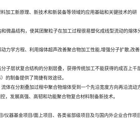
材料加工新原理、新技术和新装备等领域的应用基础和关键技术的研
结构和微晶结构，使其团聚粒子在加工过程很易塑化成线型流动的熔体
解动力学方程、利用熔体超声改善聚合物加工性能,增强分子扩散,改善
现高分子层状复合结构的分割层叠，获得传统加工不能获得的成百上千
料）的制备提供了简捷有效途径。
现，流体在分割叠加过程中聚合物熔体受到一个先沿宽度方向再沿流动
调控，发展高强、高韧和功能聚合物复合材料制备新技术。
项目/仪器基金项目/面上项目、各类省部级项目及与国内外企业合作项