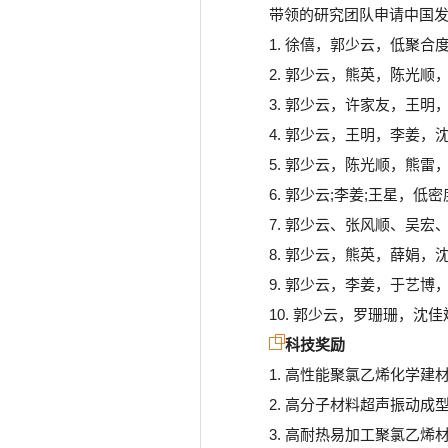
带领的研究团队申请中国发
1. 徐僖，郭少云，低聚合度聚
2. 郭少云，熊英，陈光顺，陈
3. 郭少云，许家友，王明，聚氯
4. 郭少云，王明，李姜，沈
5. 郭少云，陈光顺，熊雷，苏
6. 郭少云;李姜;王星，低密
7. 郭少云、张风顺、吴宏、
8. 郭少云，熊英，薛娟，沈
9. 郭少云，李姜，于艺博，
10. 郭少云，罗珊珊，沈佳斌
科技奖励
1. 高性能聚氯乙烯化学建
2. 高分子材料超声振动成
3. 高耐热易加工聚氯乙烯