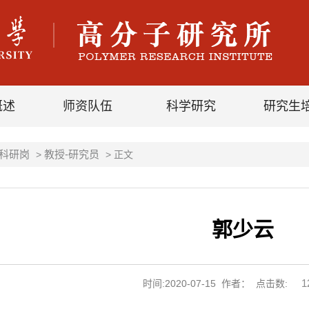
概述
师资队伍
科学研究
研究生
科研岗
教授-研究员
>
> 正文
郭少云
1
时间:2020-07-15 作者： 点击数: