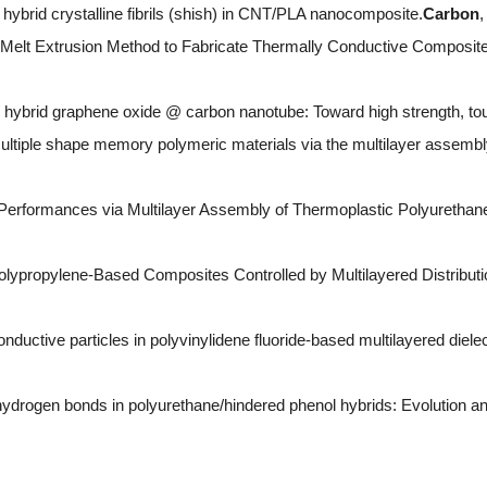
 hybrid crystalline fibrils (shish) in CNT/PLA nanocomposite.
Carbon
,
Melt Extrusion Method to Fabricate Thermally Conductive Composites
h hybrid graphene oxide @ carbon nanotube: Toward high strength, toug
 multiple shape memory polymeric materials via the multilayer assembl
erformances via Multilayer Assembly of Thermoplastic Polyurethane
 Polypropylene-Based Composites Controlled by Multilayered Distributi
conductive particles in polyvinylidene fluoride-based multilayered diel
 hydrogen bonds in polyurethane/hindered phenol hybrids: Evolution an