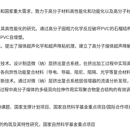
沿和国家重大需求，致力于高分子材料高性能化和功能化以及高分子
塑及其高性能化的研究。通过高分子固相力化学反应破坏PVC的石榴
PVC自增塑。
技术。提出了熔体超声化学和超声降粘机理，建立了高分子熔体超声降
成型技术。设计制造微（纳）层挤出复合系统，在挤出加工过程中实
为各向异性功能复合材料（导电、导磁、阻尼、阻隔、光学等复合材
成型新技术。通过对微（纳）层挤出复合系统层倍增器的流道分析发
层叠过程中高分子熔体的多级双向拉伸作用实现聚合物复合结构的有效
973课题、国家支撑计划项目、国家自然科学基金重点项目/国际合作
构的构筑及其特性研究，国家自然科学基金重点项目