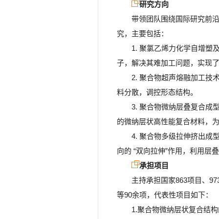
研究方向
带领团队围绕国际研究前
究，主要包括：
1. 聚氯乙烯力化学自增
子，解决其难加工问题，实现了
2. 聚合物超声熔融加工
料分散，调控形态结构。
3. 聚合物微纳层叠复合
的微纳层状高性能复合材料，
4. 聚合物多级拉伸挤出
向的 “双向拉伸”作用，利用
承担项目
主持承担国家863项目、
等90余项，代表性项目如下：
1.聚合物微纳层状复合结