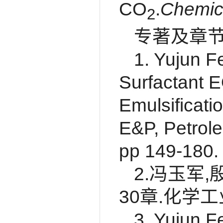
CO
.
Chemic
2
专著及章
1. Yujun F
Surfactant E
Emulsificatio
E&P, Petrol
pp 149-180.
2.冯玉军
30章.化学工
3. Yujun F