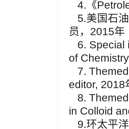
4.《Petr
5.美国石
员，2015年
6. Special
of Chemistry
7. Themed 
editor, 201
8. Themed 
in Colloid a
9.环太平