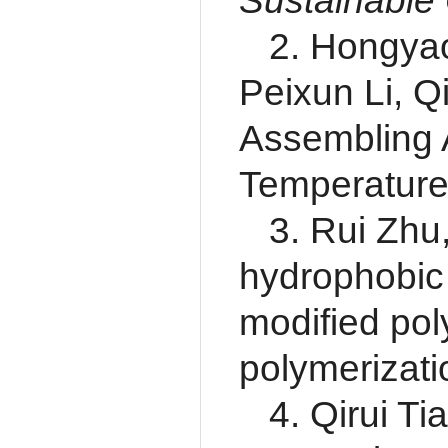
Sustainable
2. Hongya
Peixun Li, Q
Assembling 
Temperature
3. Rui Zhu
hydrophobic 
modified pol
polymerizati
4. Qirui T