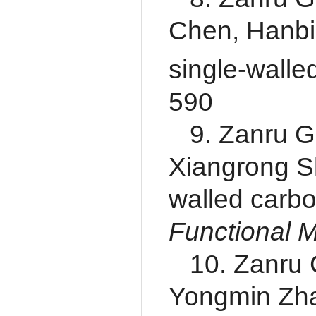
Chen, Hanbi
single-walle
590
9. Zanru G
Xiangrong Sh
walled carb
Functional M
10. Zanru
Yongmin Zha