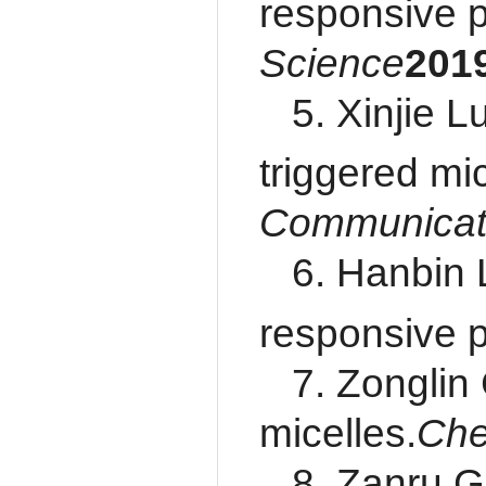
responsive p
Science
201
5. Xinjie 
triggered mic
Communicat
6. Hanbin 
responsive p
7. Zonglin
micelles.
Che
8. Zanru G