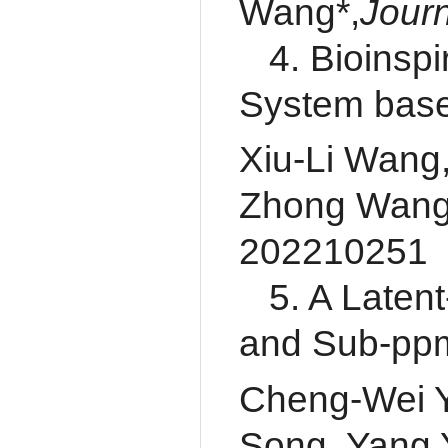
Wang*,
Journ
4. Bioinsp
System bas
Xiu-Li Wang
Zhong Wang
202210251
5. A Laten
and Sub‐pp
Cheng‐Wei 
Song, Yang 