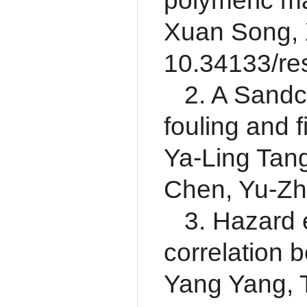
polymeric m
Xuan Song, 
10.34133/re
2. A Sandc
fouling and 
Ya-Ling Tan
Chen, Yu-Z
3. Hazard 
correlation 
Yang Yang, 