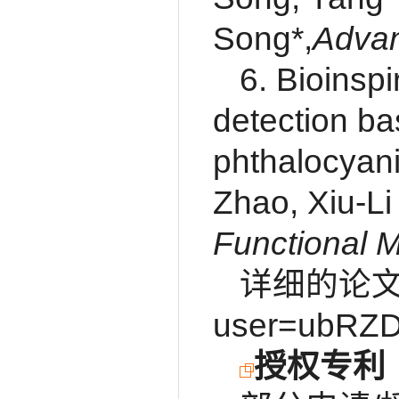
Song*,
Advan
6. Bioinsp
detection bas
phthalocyan
Zhao, Xiu‐L
Functional M
详细的论文发表情
user=ubRZ
授权专利