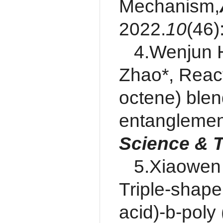
Mechanism,
2022.
10
(46)
4.Wenjun H
Zhao*, React
octene) blend
entanglemen
Science & 
5.Xiaowen 
Triple-shape
acid)-b-poly