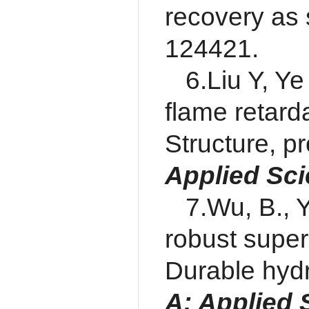
recovery as 
124421.
6.Liu Y, Ye
flame retard
Structure, p
Applied Sc
7.Wu, B., Y
robust super
Durable hydr
A: Applied 