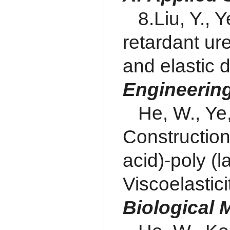
8.Liu, Y., 
retardant ur
and elastic
Engineering
He, W., Ye,
Construction 
acid)-poly (
Viscoelasticit
Biological 