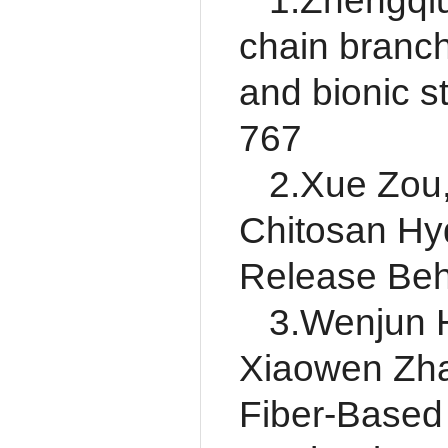
1.Zhengqiu 
chain branch
and bionic st
767
2.Xue Zou,
Chitosan Hyd
Release Beh
3.Wenjun H
Xiaowen Zhao
Fiber-Based 