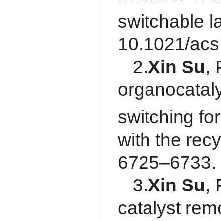
switchable l
10.1021/ac
2.
Xin Su
,
organocataly
switching fo
with the recy
6725–6733.
3.
Xin Su
,
catalyst rem