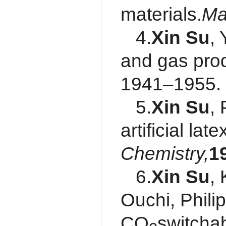
materials.
Ma
4.
Xin Su
,
and gas produ
1941–1955.
5.
Xin Su
,
artificial la
Chemistry,
1
6.
Xin Su
,
Ouchi, Phili
CO
switcha