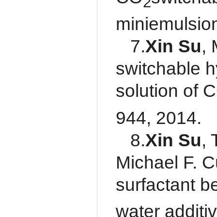
2
miniemulsio
7.
Xin Su
,
switchable h
solution of 
944, 2014.
8.
Xin Su
,
Michael F. 
surfactant
water additi