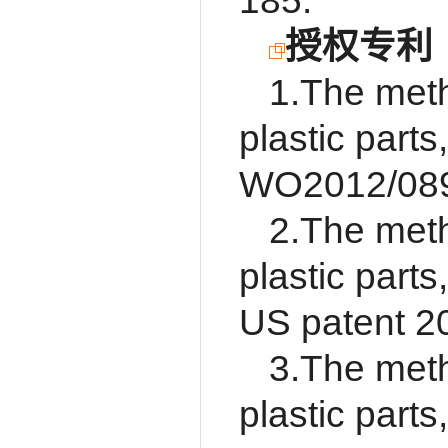
185.
授权专利
1.The meth
plastic part
WO2012/08
2.The meth
plastic part
US patent 
3.The meth
plastic part