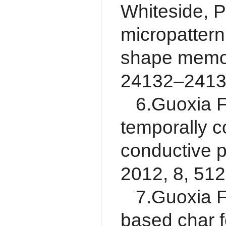
Whiteside, P
micropattern
shape memor
24132–241
6.Guoxia F
temporally c
conductive 
2012, 8, 51
7.Guoxia F
based char f