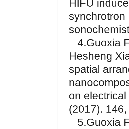
HIFU induced
synchrotron 
sonochemistr
4.Guoxia F
Hesheng Xia*
spatial arra
nanocomposit
on electrica
(2017). 146,
5.Guoxia F