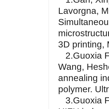
Lavorgna, Ma
Simultaneous
microstructu
3D printing,
2.Guoxia F
Wang, Heshen
annealing in
polymer. Ult
3.Guoxia F