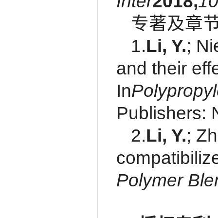
Inter
2018,
1
专著及章
1.
Li, Y.
; N
and their ef
In
Polypropyl
Publishers: 
2.
Li, Y.
; Zh
compatibiliz
Polymer Ble