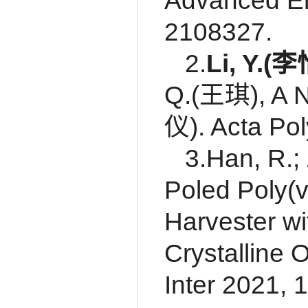
Advanced En
2108327.
2.
Li, Y.(
李
Q.(王琪), A 
仪). Acta P
3.Han, R.; 
Poled Poly(v
Harvester wi
Crystalline 
Inter 2021, 