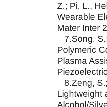
Z.; Pi, L., 
Wearable Ele
Mater Inter 
7.Song, S.
Polymeric Co
Plasma Assis
Piezoelectri
8.Zeng, S.;
Lightweight 
Alcohol/Silv