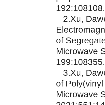
192:108108.
2.Xu, Daw
Electromagne
of Segregat
Microwave S
199:108355.
3.Xu, Dawe
of Poly(viny
Microwave Se