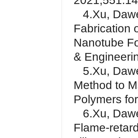
2021;551:14
4.Xu, Dawe
Fabrication 
Nanotube Fo
& Engineeri
5.Xu, Dawe
Method to M
Polymers fo
6.Xu, Dawe
Flame-retar