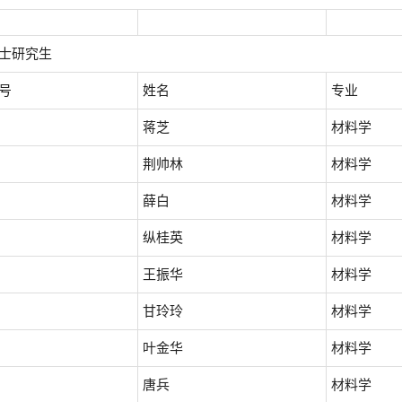
士研究生
号
姓名
专业
蒋芝
材料学
荆帅林
材料学
薛白
材料学
纵桂英
材料学
王振华
材料学
甘玲玲
材料学
叶金华
材料学
唐兵
材料学