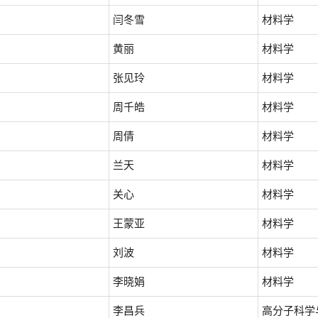
闫冬雪
材料学
黄丽
材料学
张见玲
材料学
周千皓
材料学
周倩
材料学
兰天
材料学
关心
材料学
王蒙亚
材料学
刘波
材料学
李晓娟
材料学
李昌兵
高分子科学