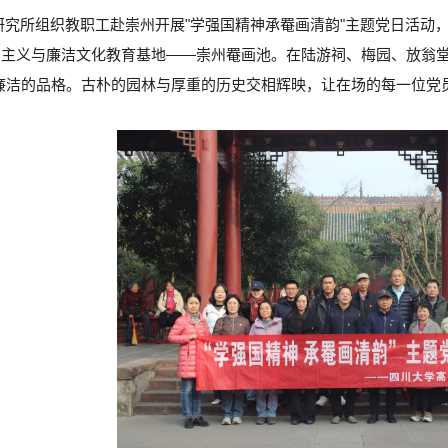
高分子研究所组织教职工赴崇州开展"学强国精神承罨画清韵"主题党日
主义与廉洁文化教育基地——崇州罨画池。在陆游祠、梅园、放翁堂
廉洁的品格。古朴的园林与厚重的历史交相辉映，让在场的每一位党