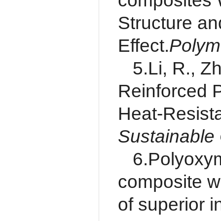
composites 
Structure an
Effect.
Polyme
5.Li, R., Z
Reinforced P
Heat-Resista
Sustainable
6.Polyoxym
composite wit
of superior in