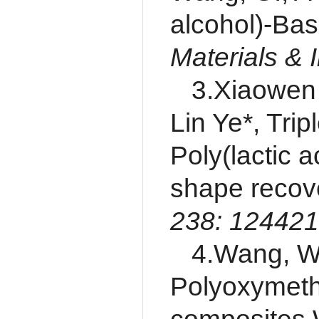
alcohol)-Bas
Materials & 
3.Xiaowen 
Lin Ye*, Tri
Poly(lactic a
shape recove
238: 12442
4.Wang, W.
Polyoxymet