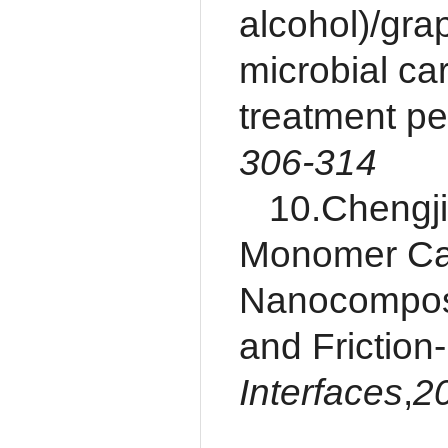
alcohol)/gra
microbial car
treatment p
306-314
10.Chengji
Monomer Cas
Nanocomposit
and Friction
Interfaces
,
2