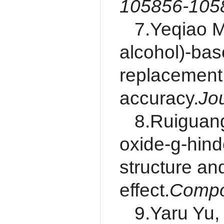
105856-105
7.Yeqiao M
alcohol)-bas
replacement
accuracy.
Jou
8.Ruiguang
oxide-g-hind
structure and
effect.
Compo
9.Yaru Yu, 