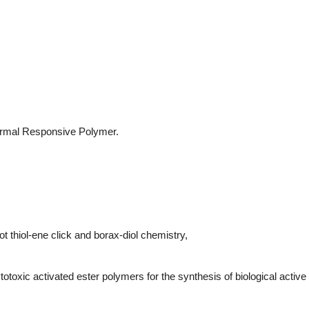
hermal Responsive Polymer.
t thiol-ene click and borax-diol chemistry,
otoxic activated ester polymers for the synthesis of biological active