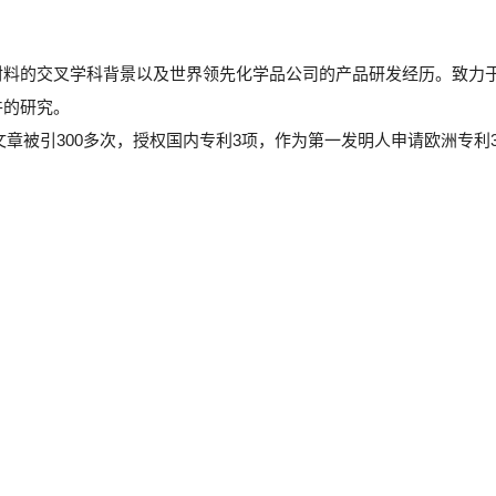
材料的交叉学科背景以及世界领先化学品公司的产品研发经历。致力
件的研究。
r等杂志上发表文章13篇，文章被引300多次，授权国内专利3项，作为第一发明人申请欧洲专利