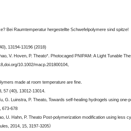
ze? Bei Raumtemperatur hergestellte Schwefelpolymere sind spitze!
40), 13194-13196 (2018)
 Zhao, V. Hoven, P. Theato*. Photocaged PNIPAM: A Light Tunable T
8,doi.org/10.1002/macp.201800104,
polymers made at room temperature are fine.
, 57 (40), 13012-13014.
u, G. Luinstra, P. Theato, Towards self-healing hydrogels using one-po
, 673-678
ao, U. Hahn, P. Theato Post-polymerization modification using less cyt
ules, 2014, 15, 3197-3205）