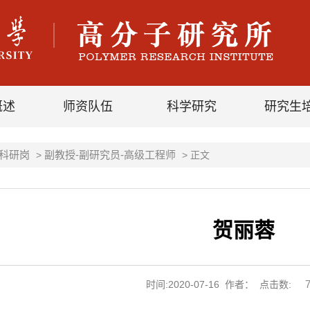
概述
师资队伍
科学研究
研究生
科研岗
副教授-副研究员-高级工程师
>
> 正文
贺丽蓉
时间:2020-07-16 作者： 点击数: