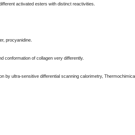
erent activated esters with distinct reactivities.
ker, procyanidine.
d conformation of collagen very differently.
ution by ultra-sensitive differential scanning calorimetry, Thermochimica