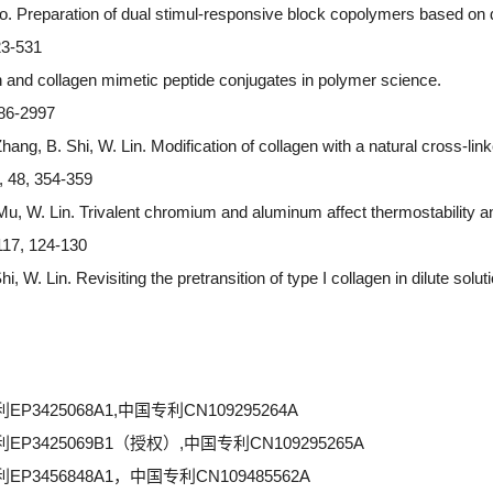
o. Preparation of dual stimul-responsive block copolymers based on diff
23-531
n and collagen mimetic peptide conjugates in polymer science.
986-2997
Zhang, B. Shi, W. Lin. Modification of collagen with a natural cross-lin
1, 48, 354-359
 Mu, W. Lin. Trivalent chromium and aluminum affect thermostability an
117, 124-130
hi, W. Lin. Revisiting the pretransition of type I collagen in dilute sol
欧洲专利EP3425068A1,中国专利CN109295264A
,欧洲专利EP3425069B1（授权）,中国专利CN109295265A
欧洲专利EP3456848A1，中国专利CN109485562A