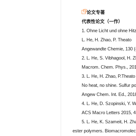
论文专著
代表性论文（一作）
1. Ohne Licht und ohne Hit
L. He, H. Zhao, P. Theato
Angewandte Chemie, 130 (
2. L. He, S. Vibhagool, H.
Macrom. Chem. Phys., 201
3. L. He, H. Zhao, P.Theato
No heat, no shine. Sulfur 
Angew Chem. Int. Ed., 2018
4. L. He, D. Szopinski, Y. W
ACS Macro Letters 2015, 4
5. L. He, K. Szameit, H. Zh
ester polymers. Biomacromolec