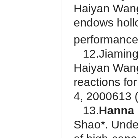
Haiyan Wang*
endows holl
performance
12.Jiamin
Haiyan Wang*
reactions fo
4, 2000613 
13.
Hanna
Shao*. Under