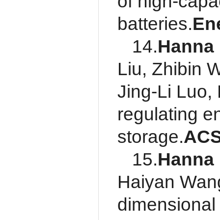
of high-capa
batteries.
Ene
14.
Hanna
Liu, Zhibin
Jing-Li Luo,
regulating e
storage.
ACS
15.
Hanna
Haiyan Wang*
dimensional 