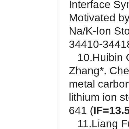
Interface S
Motivated by
Na/K-Ion St
34410-34418
10.Huibin
Zhang*. Chem
metal carbo
lithium ion s
641 (
IF=
13.
11.Liang F