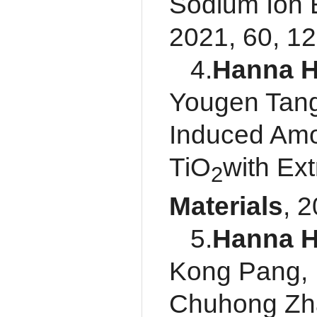
Sodium Ion B
2021, 60, 1
4.
Hanna 
Yougen Tang
Induced Amo
TiO
with Ex
2
Materials
, 
5.
Hanna 
Kong Pang, 
Chuhong Zha