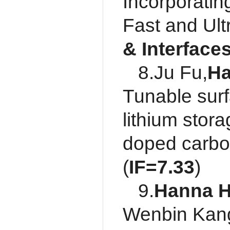
Incorporatin
Fast and Ult
& Interface
8.Ju Fu,
Ha
Tunable surf
lithium stor
doped carbo
(
IF=
7.33
)
9.
Hanna 
Wenbin Kang