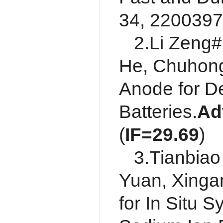
34, 2200397
2.Li Zeng#
He, Chuhong 
Anode for De
Batteries.
Ad
(
IF=
29.69
)
3.Tianbiao
Yuan, Xinga
for In Situ 