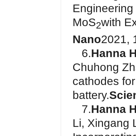
Engineering 
MoS
with E
2
Nano
2021, 
6.
Hanna 
Chuhong Zhan
cathodes for
battery.
Scie
7.
Hanna 
Li, Xingang