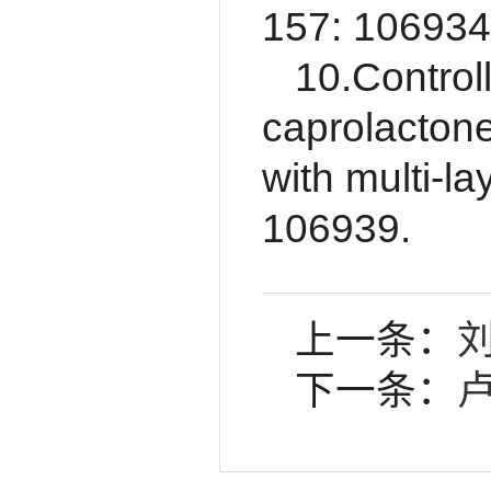
157: 106934
10.Controll
caprolactone
with multi-l
106939.
上一条：
下一条：