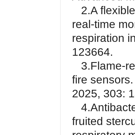
2.A flexibl
real-time mo
respiration 
123664.
3.Flame-re
fire sensors
2025, 303: 
4.Antibact
fruited sterc