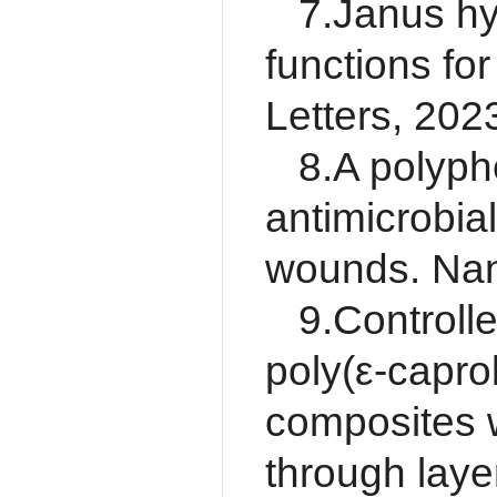
7.Janus hy
functions fo
Letters, 202
8.A polyph
antimicrobial
wounds. Nan
9.Controlle
poly(ε-capro
composites w
through laye