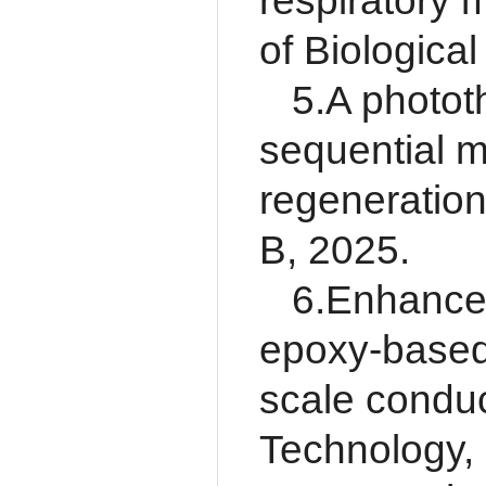
respiratory m
of Biologica
5.A photot
sequential 
regeneration
B, 2025.
6.Enhancem
epoxy-based 
scale conduc
Technology,