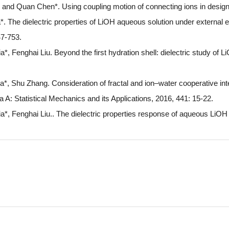
u and Quan Chen*. Using coupling motion of connecting ions in design
*. The dielectric properties of LiOH aqueous solution under external 
47-753.
*, Fenghai Liu. Beyond the first hydration shell: dielectric study of 
ia*, Shu Zhang. Consideration of fractal and ion–water cooperative i
 A: Statistical Mechanics and its Applications, 2016, 441: 15-22.
a*, Fenghai Liu.. The dielectric properties response of aqueous LiOH 