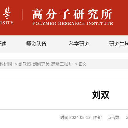
概述
师资队伍
科学研究
研究生
科研岗
副教授-副研究员-高级工程师
>
> 正文
刘双
时间:2024-05-13 作者： 点击数: