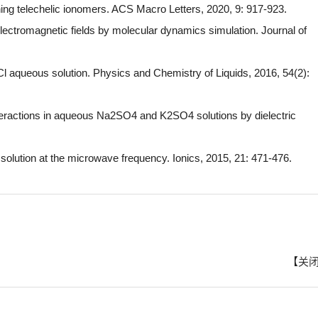
ing telechelic ionomers. ACS Macro Letters, 2020, 9: 917-923.
electromagnetic fields by molecular dynamics simulation. Journal of
LiCl aqueous solution. Physics and Chemistry of Liquids, 2016, 54(2):
nteractions in aqueous Na2SO4 and K2SO4 solutions by dielectric
solution at the microwave frequency. Ionics, 2015, 21: 471-476.
【
关