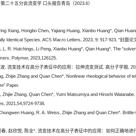
第二十五分会流变学 口头报告青岛（2023.6）
Siying Xiang, Hongbo Chen, Yajiang Huang, Xianbo Huang*, Qian Huan
ally Identical Species. ACS Macro Letters, 2023, 9: 917-923. “封面论
g, L. R. Hutchings, Li Peng, Xianbo Huang*, Qian Huang*. The “solvent
mers. Polymer, 2023,126125.
, 黄险波. 流变技术在高分子表征中的应用：拉伸流变测试. 高分子学报, 2023, 5
g, Zhijie Zhang and Quan Chen*. Nonlinear rheological behavior of telec
re” Paper.
u, Zhijie Zhang, Quan Chen*, Yumi Matsumiya and Hiroshi Watanabe. 
es, 2021,54,9724-9738.
 Chongwen Huang, R. A. Weiss, Zhijie Zhang and Quan Chen*. Brittle-t
, 韩迎春, 赵欣悦, 陈全*. 流变技术在高分子表征中的应用：如何正确地进行剪切流