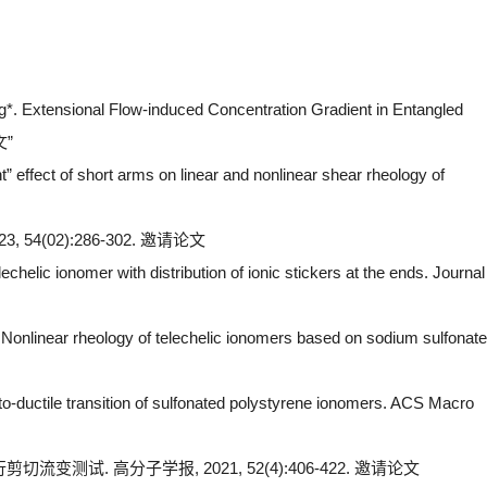
g*. Extensional Flow-induced Concentration Gradient in Entangled
文”
” effect of short arms on linear and nonlinear shear rheology of
4(02):286-302. 邀请论文
helic ionomer with distribution of ionic stickers at the ends. Journal
Nonlinear rheology of telechelic ionomers based on sodium sulfonate
o-ductile transition of sulfonated polystyrene ionomers. ACS Macro
变测试. 高分子学报, 2021, 52(4):406-422. 邀请论文