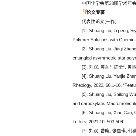
中国化学会第33届学术年会
论文专著
代表性论文(一作)
[1]. Shuang Liu, Li peng, 
Polymer Solutions with Chemic
[2]. Shuang Liu, Jiaqi Zhan
entangled asymmetric star poly
[3]. 刘双, 黄茜*, 陈全*
[4]. Shuang Liu, Yanjie Zhan
Rheology, 2022, 66,1-16. “Featu
[5]. Shuang Liu, Shilong W
and carboxylate. Macromolecul
[6]. Shuang Liu, Xiao Cao,
Letters, 2021,10: 503-509.
[7]. 刘双, 曹晓, 张嘉琪