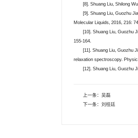
[8]. Shuang Liu, Shilong W
[9]. Shuang Liu, Guozhu Jia
Molecular Liquids, 2016, 216: 7
[10]. Shuang Liu, Guozhu Jia
155-164.
[11]. Shuang Liu, Guozhu J
relaxation spectroscopy. Physica
[12]. Shuang Liu, Guozhu Ji
上一条：
吴磊
下一条：
刘桂廷