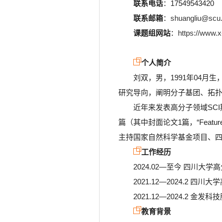
联系电话
：17549543420
联系邮箱
：
shuangliu@scu
课题组网站
：
https://www.
个人简介
刘双，男，1991年04
研究导向，阐明分子基团、拓扑
近年来发表高分子领域SCI期刊30
篇（其中封面论文1篇，“Feature
主持国家自然科学基金项目、
工作经历
2024.02—至今 四川大
2021.12—2024.2 
2021.12—2024.2
教育背景